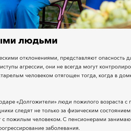
ными людьми
ескими отклонениями, представляют опасность дл
ступы агрессии, они не всегда могут контролиро
тарелым человеком отягощен тогда, когда в доме
одаре «Долгожители» люди пожилого возраста с 
ники следят не только за физическим состоянием
т с пожилым человеком. С пенсионерами занимаю
рогрессирование заболевания.