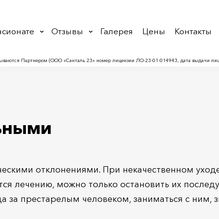
нсионате
Отзывы
Галерея
Цены
Контакты
ываются Партнером (ООО «Санталь 23» номер лицензии ЛО‑23-01-014943, дата выдачи лице
ьными
ческими отклонениями. При некачественном уходе
ся лечению, можно только остановить их последу
да за престарелым человеком, заниматься с ним, 