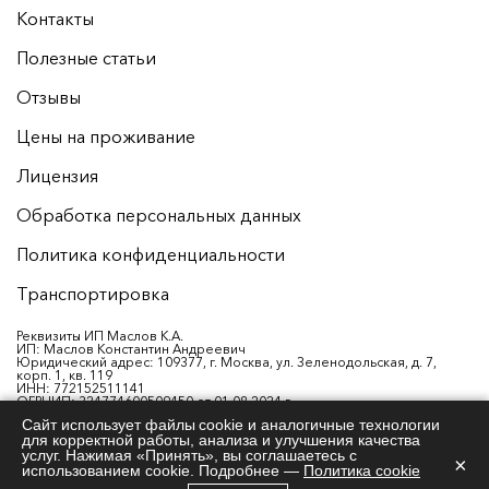
Контакты
Полезные статьи
Отзывы
Цены на проживание
Лицензия
Обработка персональных данных
Политика конфиденциальности
Транспортировка
Реквизиты ИП Маслов К.А.
ИП: Маслов Константин Андреевич
Юридический адрес: 109377, г. Москва, ул. Зеленодольская, д. 7,
корп. 1, кв. 119
ИНН: 772152511141
ОГРНИП: 324774600509450 от 01.08.2024 г.
р/с: 40802810026180007729
Сайт использует файлы cookie и аналогичные технологии
Банк: ФИЛИАЛ «РОСТОВСКИЙ» АО «АЛЬФА-БАНК»
для корректной работы, анализа и улучшения качества
БИК: 046015207
К/с: 30101810500000000207 в ОТДЕЛЕНИЕ РОСТОВ-НА-ДОНУ БАНКА
услуг. Нажимая «Принять», вы соглашаетесь с
×
РОССИИ
использованием cookie. Подробнее —
Политика cookie