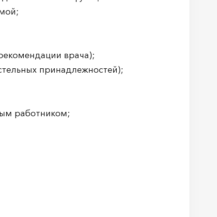
мой;
 рекомендации врача);
стельных принадлежностей);
ным работником;