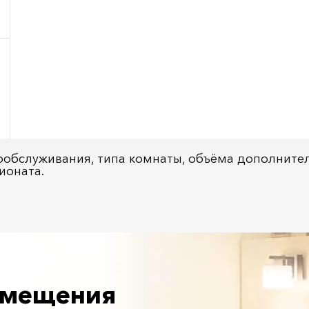
мообслуживания, типа комнаты, объёма дополнител
ионата.
азмещения