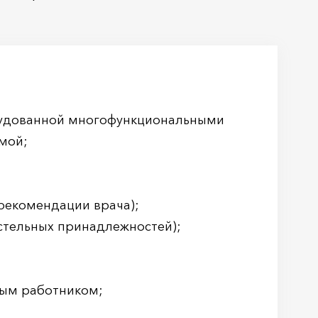
рудованной многофункциональными
мой;
 рекомендации врача);
стельных принадлежностей);
ным работником;