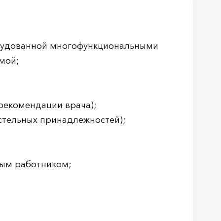
рудованной многофункциональными
мой;
 рекомендации врача);
стельных принадлежностей);
ным работником;