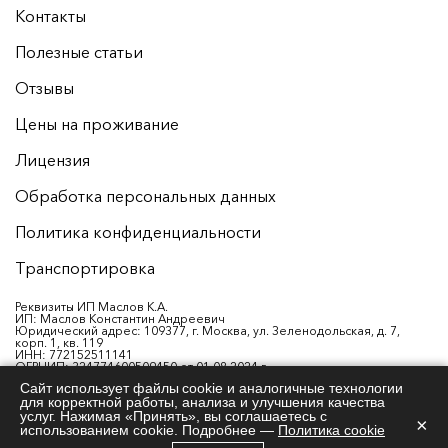
Контакты
Полезные статьи
Отзывы
Цены на проживание
Лицензия
Обработка персональных данных
Политика конфиденциальности
Транспортировка
Реквизиты ИП Маслов К.А.
ИП: Маслов Константин Андреевич
Юридический адрес: 109377, г. Москва, ул. Зеленодольская, д. 7,
корп. 1, кв. 119
ИНН: 772152511141
ОГРНИП: 324774600509450 от 01.08.2024 г.
р/с: 40802810026180007729
Сайт использует файлы cookie и аналогичные технологии
Банк: ФИЛИАЛ «РОСТОВСКИЙ» АО «АЛЬФА-БАНК»
для корректной работы, анализа и улучшения качества
БИК: 046015207
К/с: 30101810500000000207 в ОТДЕЛЕНИЕ РОСТОВ-НА-ДОНУ БАНКА
услуг. Нажимая «Принять», вы соглашаетесь с
×
РОССИИ
использованием cookie. Подробнее —
Политика cookie